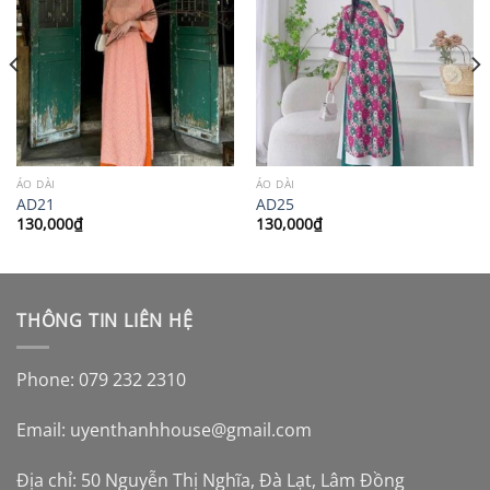
ÁO DÀI
ÁO DÀI
AD21
AD25
130,000
₫
130,000
₫
THÔNG TIN LIÊN HỆ
Phone: 079 232 2310
Email:
uyenthanhhouse@gmail.com
Địa chỉ: 50 Nguyễn Thị Nghĩa, Đà Lạt, Lâm Đồng