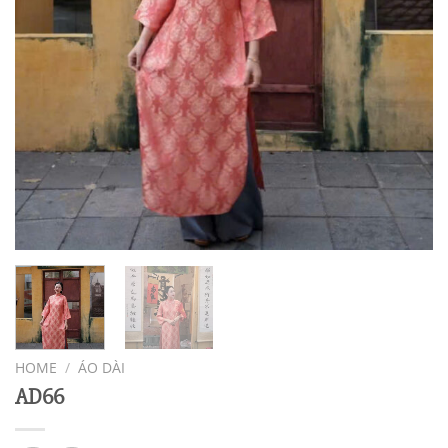
HOME
/
ÁO DÀI
AD66