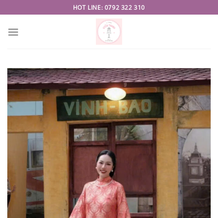
Skip
HOT LINE: 0792 322 310
to
content