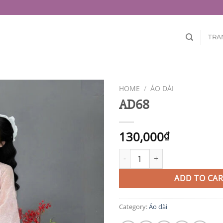
TRA
HOME
/
ÁO DÀI
AD68
130,000
₫
AD68 quantity
ADD TO CAR
Category:
Áo dài