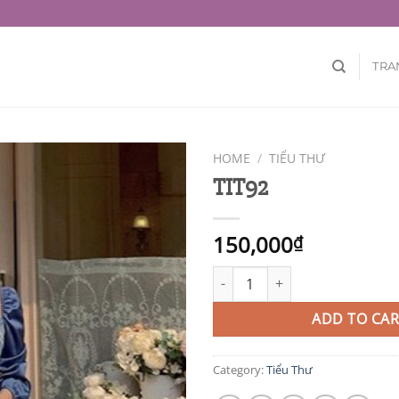
TRA
HOME
/
TIỂU THƯ
TIT92
150,000
₫
TIT92 quantity
ADD TO CAR
Category:
Tiểu Thư