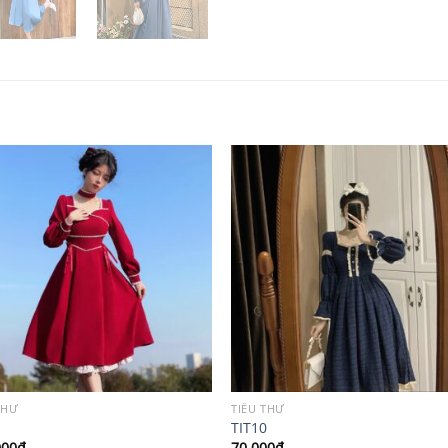
THƯ
TIỂU THƯ
TIT10
000
₫
70,000
₫