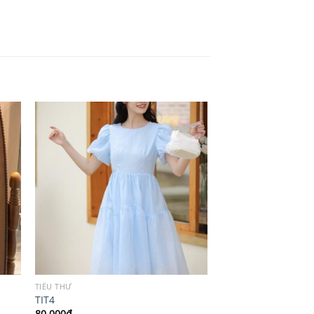
TIỂU THƯ
TIT4
80,000
₫