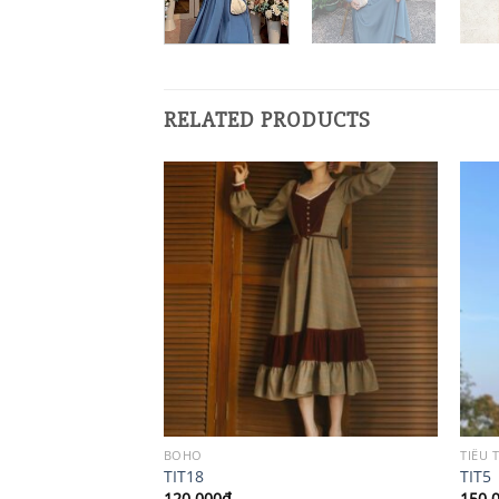
RELATED PRODUCTS
BOHO
TIỂU 
TIT18
TIT5
120,000
₫
150,