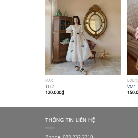
MAXI
LOLIT
TIT2
VM1
120,000
₫
150,
THÔNG TIN LIÊN HỆ
Phone: 079 232 2310