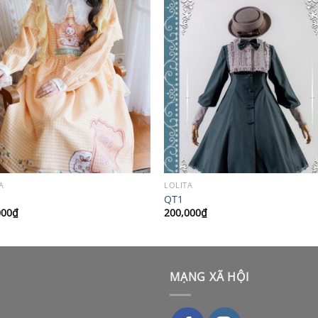
A
LOLITA
QT1
000
₫
200,000
₫
MẠNG XÃ HỘI