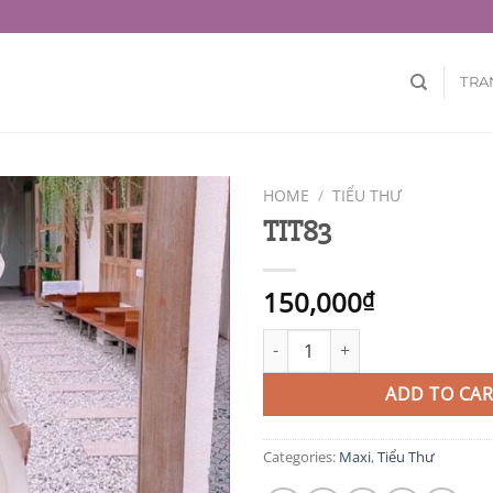
TRA
HOME
/
TIỂU THƯ
TIT83
150,000
₫
TIT83 quantity
ADD TO CAR
Categories:
Maxi
,
Tiểu Thư