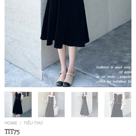
HOME
/
TIỂU THƯ
TIT75