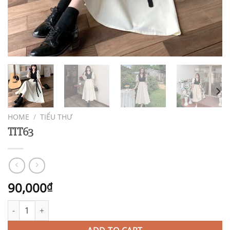
HOME
/
TIỂU THƯ
TIT63
90,000
₫
TIT63 quantity