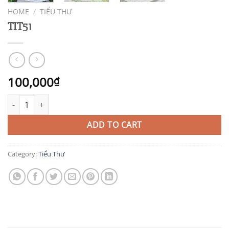
HOME
/
TIỂU THƯ
TIT51
100,000
₫
TIT51 quantity
ADD TO CART
Category:
Tiểu Thư