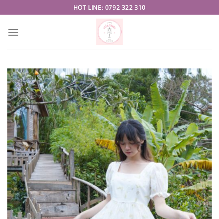
Skip
HOT LINE: 0792 322 310
to
content