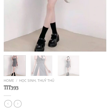
HOME
/
HỌC SINH, THUỶ THỦ
TIT393