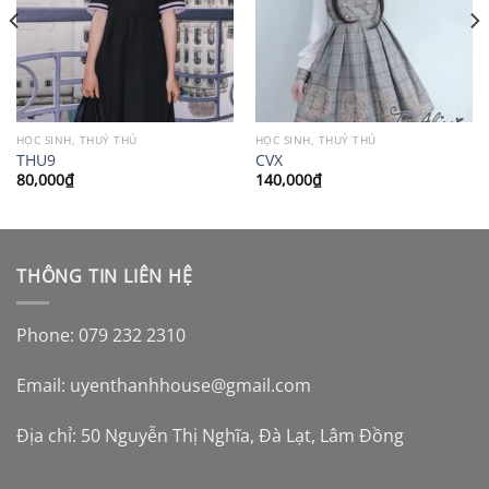
HỌC SINH, THUỶ THỦ
HỌC SINH, THUỶ THỦ
THU9
CVX
80,000
₫
140,000
₫
THÔNG TIN LIÊN HỆ
Phone: 079 232 2310
Email:
uyenthanhhouse@gmail.com
Địa chỉ: 50 Nguyễn Thị Nghĩa, Đà Lạt, Lâm Đồng