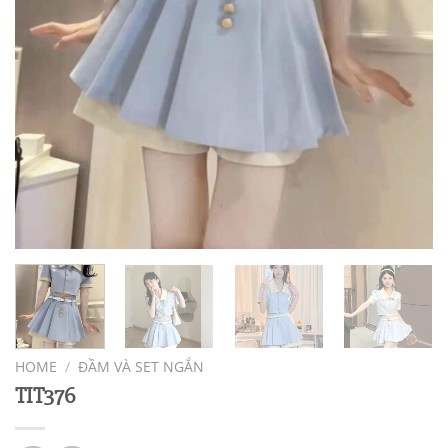
HOME
/
ĐẦM VÀ SET NGẮN
TIT376