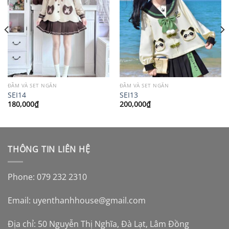
ĐẦM VÀ SET NGẮN
ĐẦM VÀ SET NGẮN
SEI14
SEI13
180,000
₫
200,000
₫
THÔNG TIN LIÊN HỆ
Phone: 079 232 2310
Email:
uyenthanhhouse@gmail.com
Địa chỉ: 50 Nguyễn Thị Nghĩa, Đà Lạt, Lâm Đồng