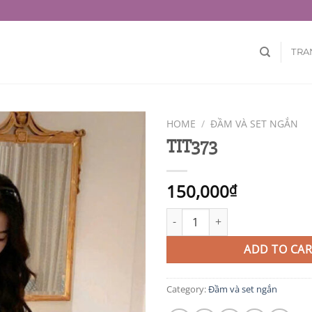
TRA
HOME
/
ĐẦM VÀ SET NGẮN
TIT373
150,000
₫
TIT373 quantity
ADD TO CAR
Category:
Đầm và set ngắn