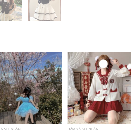
VÀ SET NGẮN
ĐẦM VÀ SET NGẮN