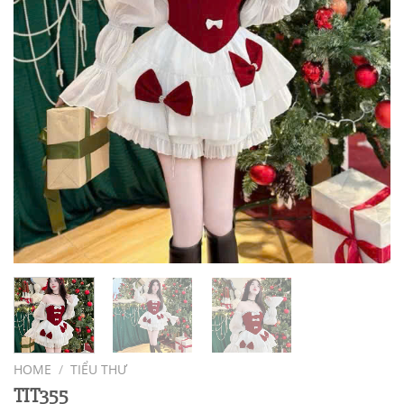
HOME
/
TIỂU THƯ
TIT355