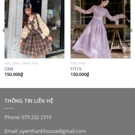
HỌC SINH, THUỶ THỦ
TIỂU THƯ
CRN
TIT15
150,000
₫
150,000
₫
THÔNG TIN LIÊN HỆ
Phone: 079 232 2310
Email:
uyenthanhhouse@gmail.com