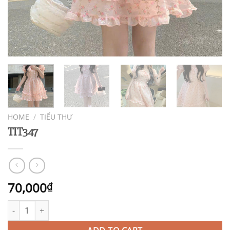
HOME
/
TIỂU THƯ
TIT347
70,000
₫
TIT347 quantity