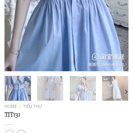
HOME
/
TIỂU THƯ
TIT131