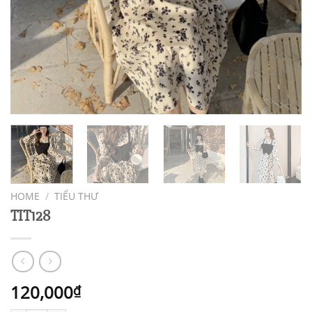
HOME
/
TIỂU THƯ
TIT128
120,000
₫