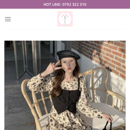
Skip
HOT LINE: 0792 322 310
to
content