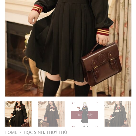
HOME
/
HỌC SINH, THUỶ THỦ