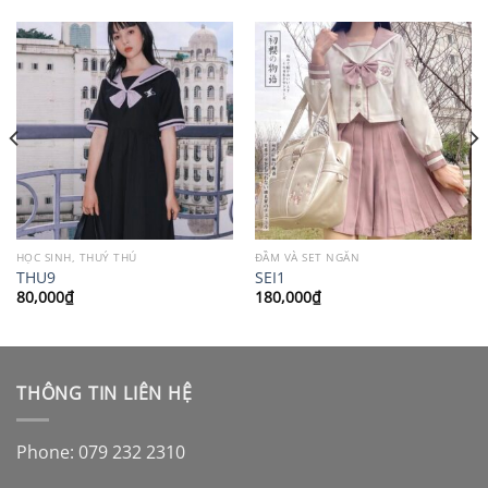
HỌC SINH, THUỶ THỦ
ĐẦM VÀ SET NGẮN
THU9
SEI1
80,000
₫
180,000
₫
THÔNG TIN LIÊN HỆ
Phone: 079 232 2310