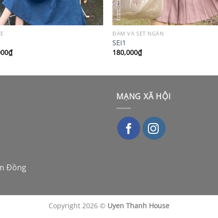
ZE
ĐẦM VÀ SET NGẮN
2
SEI1
000
₫
180,000
₫
MẠNG XÃ HỘI
âm Đồng
Copyright 2026 ©
Uyen Thanh House