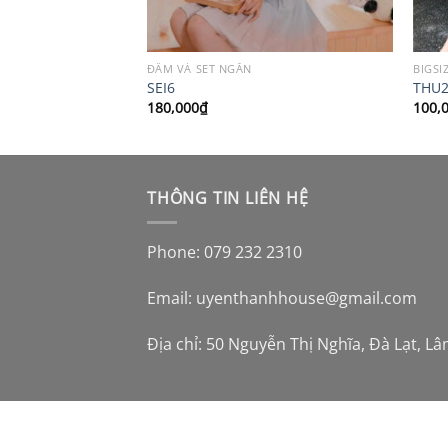
ĐẦM VÀ SET NGẮN
BIGSI
SEI6
THU
180,000
₫
100,
THÔNG TIN LIÊN HỆ
Phone: 079 232 2310
Email:
uyenthanhhouse@gmail.com
Địa chỉ: 50 Nguyễn Thị Nghĩa, Đà Lạt, L