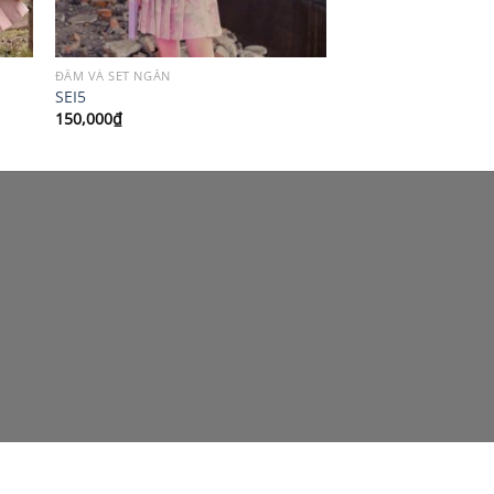
ĐẦM VÀ SET NGẮN
SEI5
150,000
₫