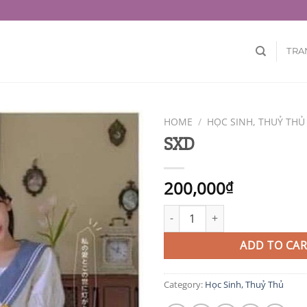
TRA
HOME
/
HỌC SINH, THUỶ THỦ
SXD
200,000
₫
SXD quantity
ADD TO CAR
Category:
Học Sinh, Thuỷ Thủ