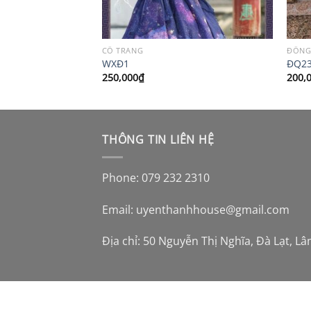
CỔ TRANG
ĐỒNG
WXĐ1
ĐQ2
250,000
₫
200,
THÔNG TIN LIÊN HỆ
Phone: 079 232 2310
Email:
uyenthanhhouse@gmail.com
Địa chỉ: 50 Nguyễn Thị Nghĩa, Đà Lạt, L