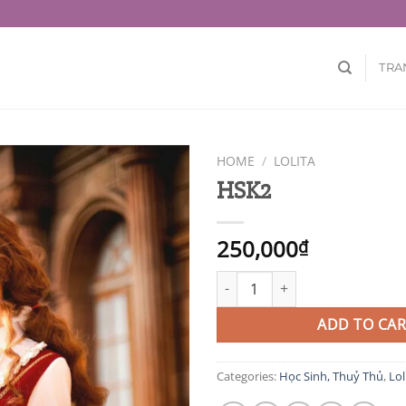
TRA
HOME
/
LOLITA
HSK2
250,000
₫
HSK2 quantity
ADD TO CAR
Categories:
Học Sinh, Thuỷ Thủ
,
Lol