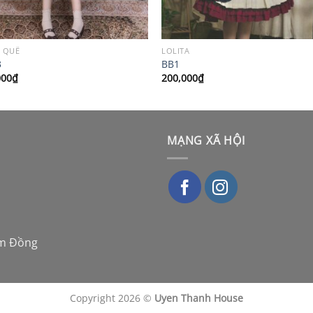
 QUÊ
LOLITA
3
BB1
000
₫
200,000
₫
MẠNG XÃ HỘI
âm Đồng
Copyright 2026 ©
Uyen Thanh House