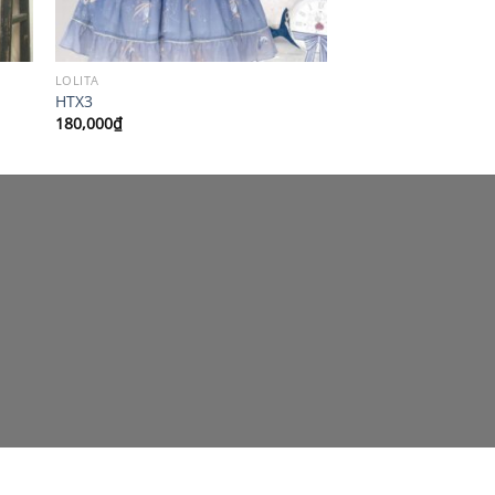
LOLITA
HTX3
180,000
₫