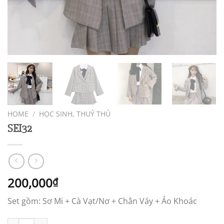
HOME
/
HỌC SINH, THUỶ THỦ
SEI32
200,000
₫
Set gồm: Sơ Mi + Cà Vạt/Nơ + Chân Váy + Áo Khoác
SEI32 quantity