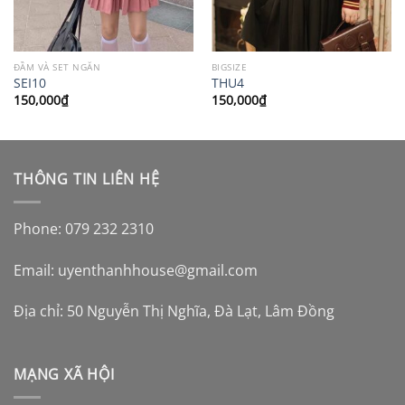
ĐẦM VÀ SET NGẮN
BIGSIZE
SEI10
THU4
150,000
₫
150,000
₫
THÔNG TIN LIÊN HỆ
Phone: 079 232 2310
Email:
uyenthanhhouse@gmail.com
Địa chỉ: 50 Nguyễn Thị Nghĩa, Đà Lạt, Lâm Đồng
MẠNG XÃ HỘI