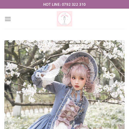
Skip
HOT LINE: 0792 322 310
to
content