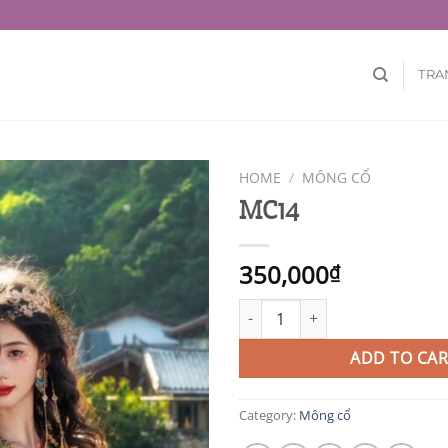
TRA
HOME
/
MÔNG CỔ
MC14
350,000
₫
MC14 quantity
ADD TO CAR
Category:
Mông cổ