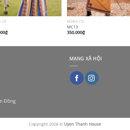
 CỔ
MÔNG CỔ
MC13
000
₫
350,000
₫
MẠNG XÃ HỘI
âm Đồng
Copyright 2026 ©
Uyen Thanh House