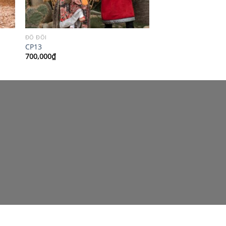
ĐỒ ĐÔI
CP13
700,000
₫