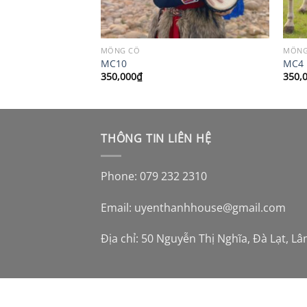
MÔNG CỔ
MÔNG
MC10
MC4
350,000
₫
350,
THÔNG TIN LIÊN HỆ
Phone: 079 232 2310
Email:
uyenthanhhouse@gmail.com
Địa chỉ: 50 Nguyễn Thị Nghĩa, Đà Lạt, L