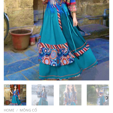
HOME
/
MÔNG CỔ