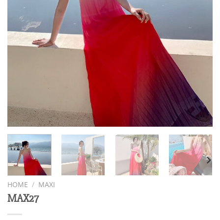
HOME
/
MAXI
MAX27