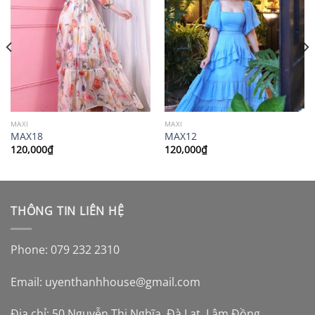
MAXI
MAXI
MAX18
MAX12
120,000
₫
120,000
₫
THÔNG TIN LIÊN HỆ
Phone: 079 232 2310
Email:
uyenthanhhouse@gmail.com
Địa chỉ: 50 Nguyễn Thị Nghĩa, Đà Lạt, Lâm Đồng