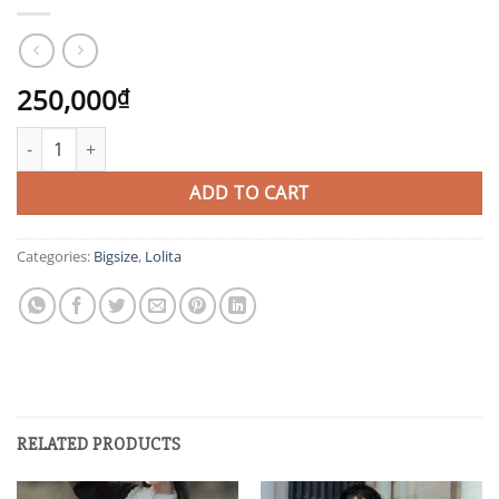
250,000
₫
ĐBS5 quantity
ADD TO CART
Categories:
Bigsize
,
Lolita
RELATED PRODUCTS