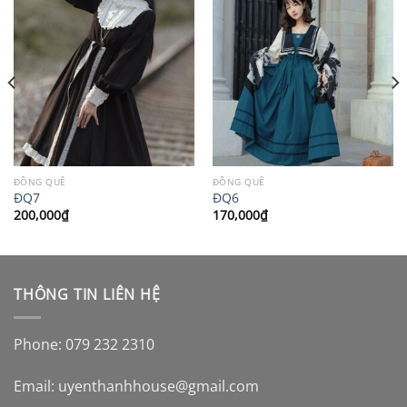
ĐỒNG QUÊ
ĐỒNG QUÊ
ĐQ7
ĐQ6
200,000
₫
170,000
₫
THÔNG TIN LIÊN HỆ
Phone: 079 232 2310
Email:
uyenthanhhouse@gmail.com