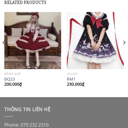
RELATED PRODUCTS
ĐỒNG QUÊ
LOLITA
ĐQ23
RM1
200,000
₫
230,000
₫
THÔNG TIN LIÊN HỆ
Phone: 079 232 2310