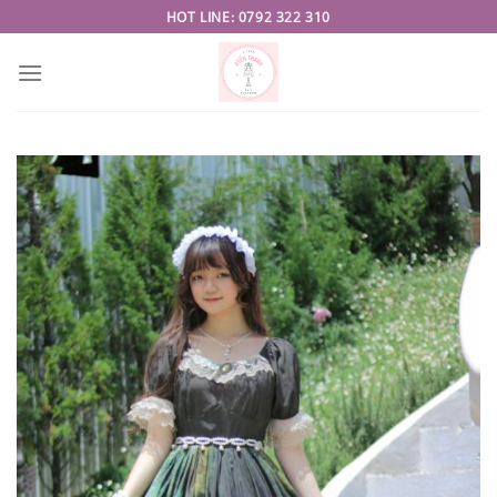
Skip
HOT LINE: 0792 322 310
to
content