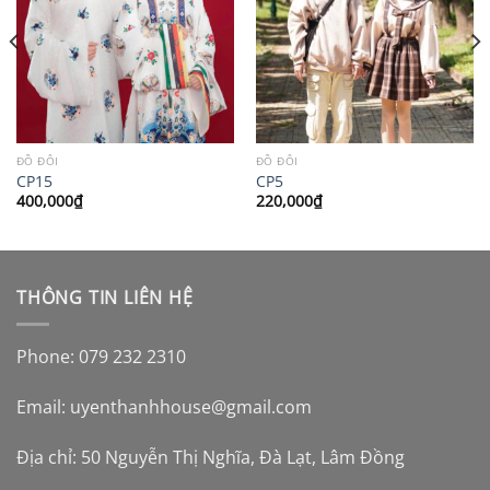
ĐỒ ĐÔI
ĐỒ ĐÔI
CP15
CP5
400,000
₫
220,000
₫
THÔNG TIN LIÊN HỆ
Phone: 079 232 2310
Email:
uyenthanhhouse@gmail.com
Địa chỉ: 50 Nguyễn Thị Nghĩa, Đà Lạt, Lâm Đồng