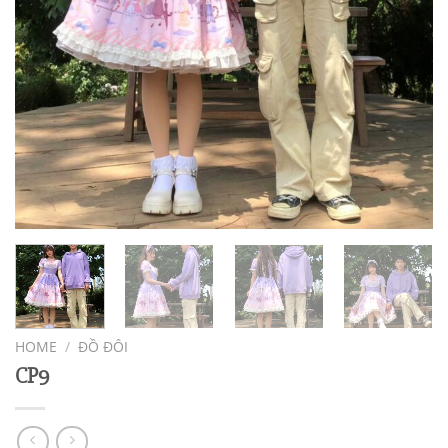
HOME
/
ĐỒ ĐÔI
CP9