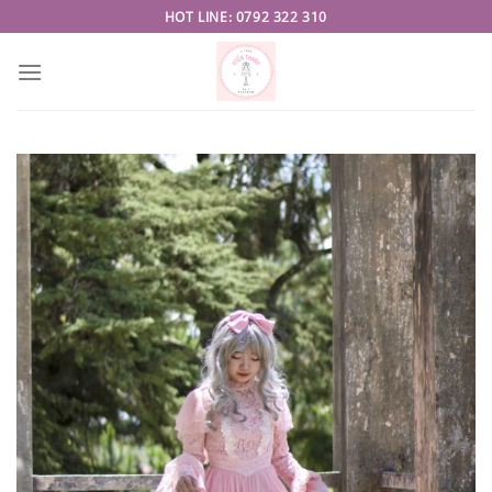
Skip
HOT LINE: 0792 322 310
to
content