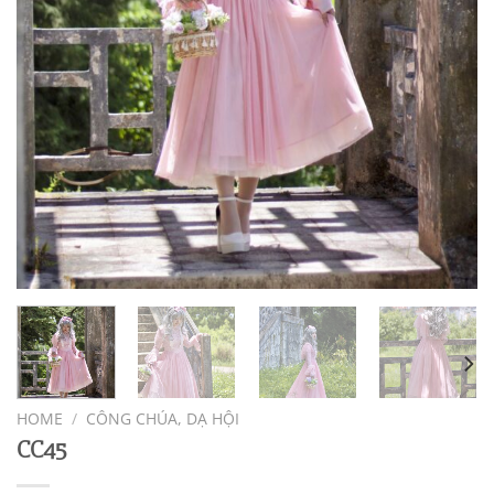
HOME
/
CÔNG CHÚA, DẠ HỘI
CC45