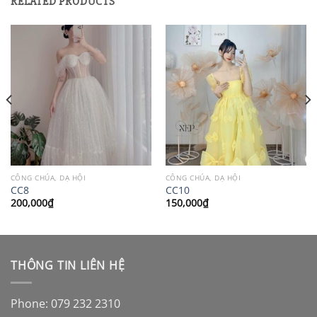
RELATED PRODUCTS
CÔNG CHÚA, DẠ HỘI
CÔNG CHÚA, DẠ HỘI
CC8
CC10
200,000
₫
150,000
₫
THÔNG TIN LIÊN HỆ
Phone: 079 232 2310