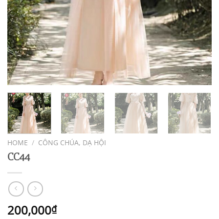
HOME
/
CÔNG CHÚA, DẠ HỘI
CC44
200,000
₫