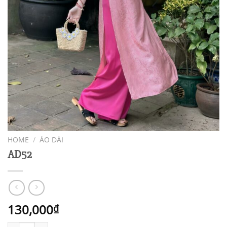
HOME
/
ÁO DÀI
AD52
130,000
₫