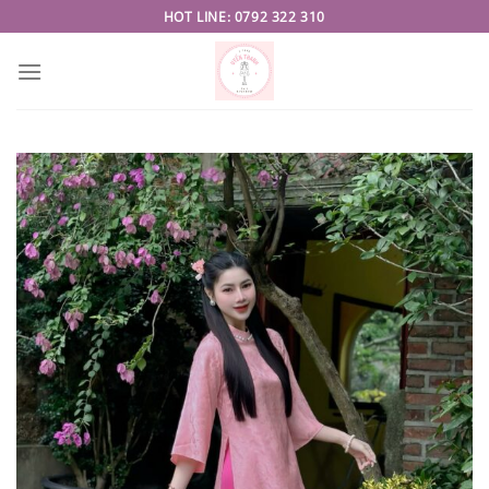
Skip
HOT LINE: 0792 322 310
to
content