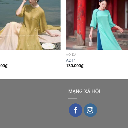
I
ÁO DÀI
AD11
000
₫
130,000
₫
MẠNG XÃ HỘI