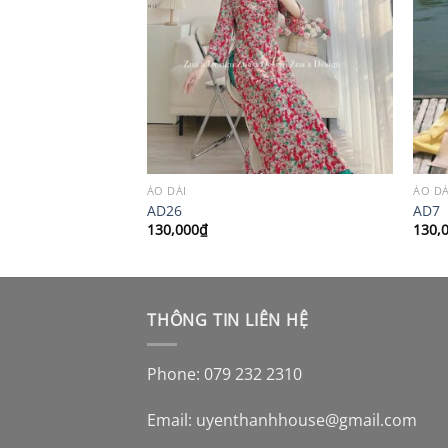
ÁO DÀI
ÁO DÀ
AD26
AD7
130,000
₫
130,
THÔNG TIN LIÊN HỆ
Phone: 079 232 2310
Email:
uyenthanhhouse@gmail.com