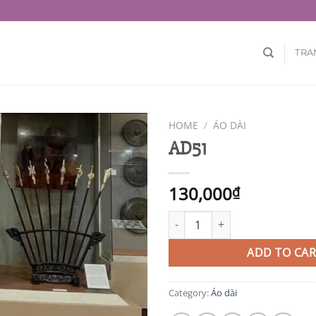
TRA
HOME
/
ÁO DÀI
AD51
130,000
₫
AD51 quantity
ADD TO CAR
Category:
Áo dài