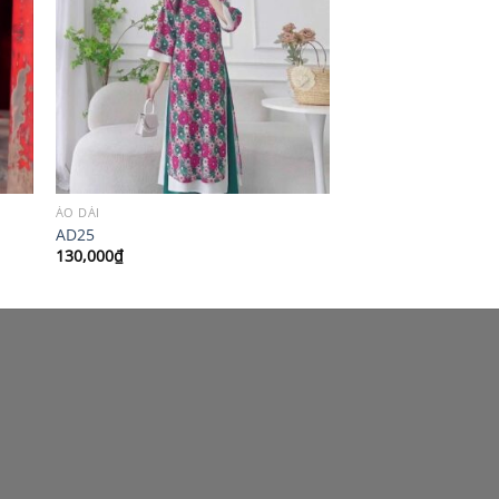
ÁO DÀI
AD25
130,000
₫