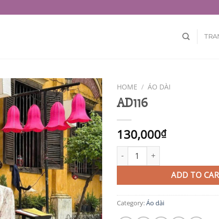
TRA
HOME
/
ÁO DÀI
AD116
130,000
₫
AD116 quantity
ADD TO CAR
Category:
Áo dài