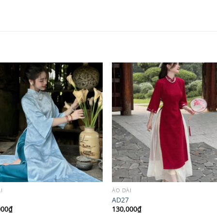
I
ÁO DÀI
AD27
000
₫
130,000
₫