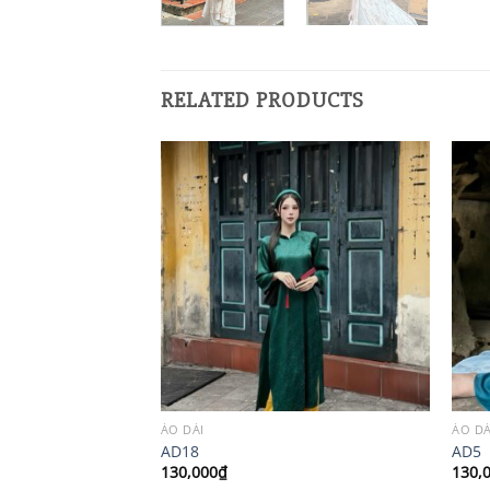
RELATED PRODUCTS
ÁO DÀI
ÁO DÀ
AD18
AD5
130,000
₫
130,