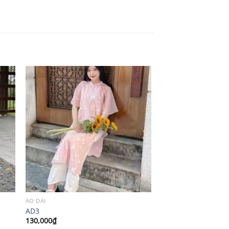
ÁO DÀI
AD3
130,000
₫