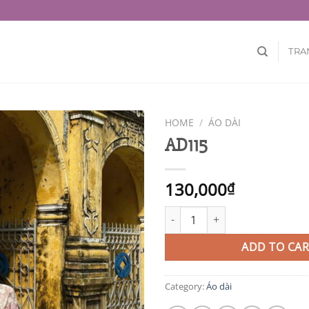
TRA
HOME
/
ÁO DÀI
AD115
130,000
₫
AD115 quantity
ADD TO CAR
Category:
Áo dài