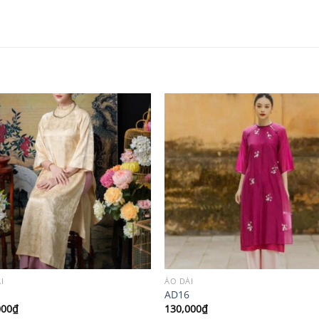
I
ÁO DÀI
AD16
000
₫
130,000
₫