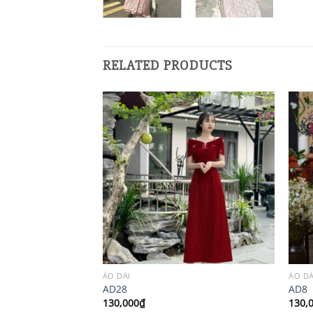
RELATED PRODUCTS
ÁO DÀI
ÁO DÀ
AD28
AD8
130,000
₫
130,