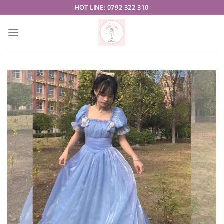
Skip
HOT LINE: 0792 322 310
to
content