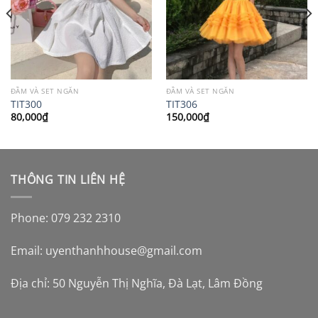
ĐẦM VÀ SET NGẮN
ĐẦM VÀ SET NGẮN
TIT300
TIT306
80,000
₫
150,000
₫
THÔNG TIN LIÊN HỆ
Phone: 079 232 2310
Email:
uyenthanhhouse@gmail.com
Địa chỉ: 50 Nguyễn Thị Nghĩa, Đà Lạt, Lâm Đồng