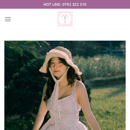
Skip
HOT LINE: 0792 322 310
to
content