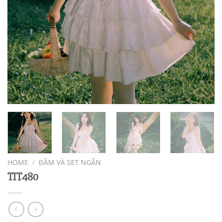
HOME
/
ĐẦM VÀ SET NGẮN
TIT480