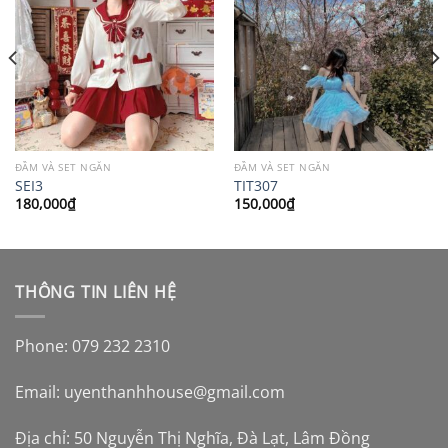
ĐẦM VÀ SET NGẮN
ĐẦM VÀ SET NGẮN
SEI3
TIT307
180,000
₫
150,000
₫
THÔNG TIN LIÊN HỆ
Phone: 079 232 2310
Email:
uyenthanhhouse@gmail.com
Địa chỉ: 50 Nguyễn Thị Nghĩa, Đà Lạt, Lâm Đồng