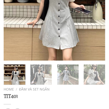
HOME
/
ĐẦM VÀ SET NGẮN
TIT401