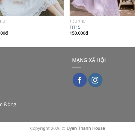
THƯ
TIỂU THƯ
7
TIT15
000
₫
150,000
₫
MẠNG XÃ HỘI
âm Đồng
Copyright 2026 ©
Uyen Thanh House