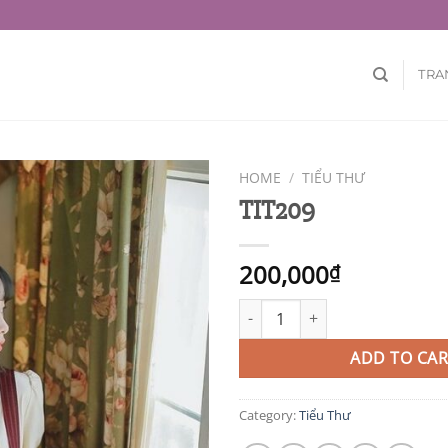
TRA
HOME
/
TIỂU THƯ
TIT209
200,000
₫
TIT209 quantity
ADD TO CAR
Category:
Tiểu Thư