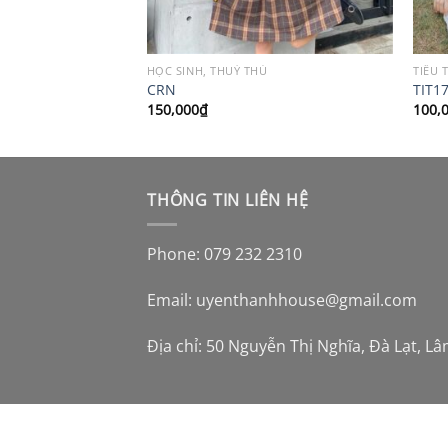
HỌC SINH, THUỶ THỦ
TIỂU 
CRN
TIT1
150,000
₫
100,
THÔNG TIN LIÊN HỆ
Phone: 079 232 2310
Email:
uyenthanhhouse@gmail.com
Địa chỉ: 50 Nguyễn Thị Nghĩa, Đà Lạt, L