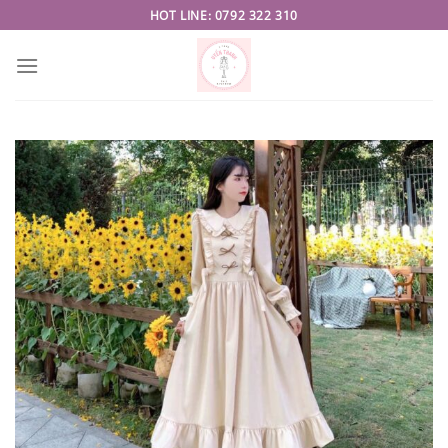
Skip
HOT LINE: 0792 322 310
to
content