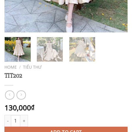
HOME
/
TIỂU THƯ
TIT202
130,000
₫
TIT202 quantity