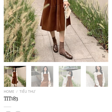
HOME
/
TIỂU THƯ
TIT183