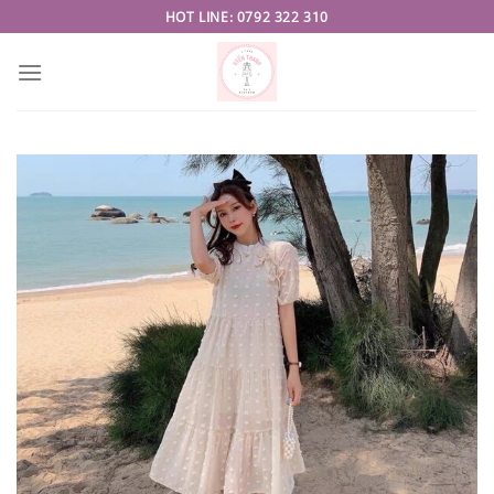
Skip
HOT LINE: 0792 322 310
to
content