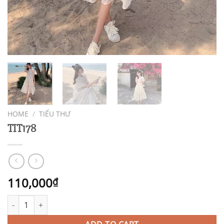
HOME
/
TIỂU THƯ
TIT178
110,000
₫
TIT178 quantity