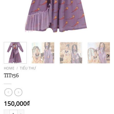
HOME
/
TIỂU THƯ
TIT156
150,000
₫
TIT156 quantity