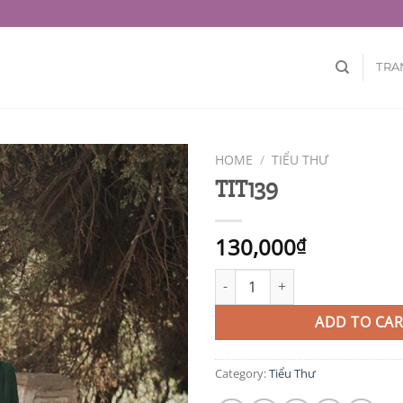
TRA
HOME
/
TIỂU THƯ
TIT139
130,000
₫
TIT139 quantity
ADD TO CAR
Category:
Tiểu Thư