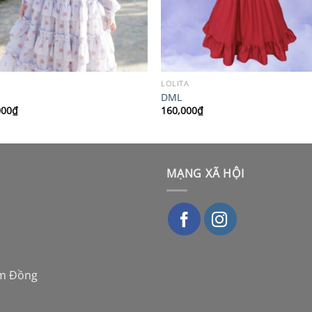
LOLITA
DML
000
₫
160,000
₫
MẠNG XÃ HỘI
âm Đồng