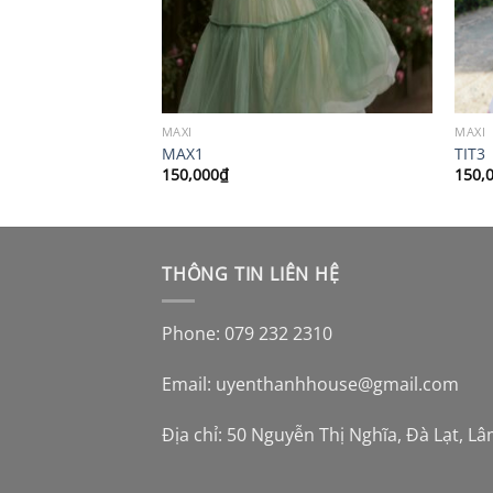
MAXI
MAXI
MAX1
TIT3
150,000
₫
150,
THÔNG TIN LIÊN HỆ
Phone: 079 232 2310
Email:
uyenthanhhouse@gmail.com
Địa chỉ: 50 Nguyễn Thị Nghĩa, Đà Lạt, L