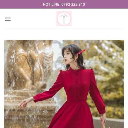
Skip
HOT LINE: 0792 322 310
to
content