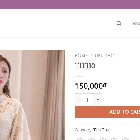
TRA
HOME
/
TIỂU THƯ
TIT110
150,000
₫
TIT110 quantity
ADD TO CAR
Category:
Tiểu Thư