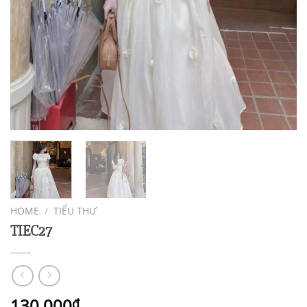
HOME
/
TIỂU THƯ
TIEC27
130,000
₫