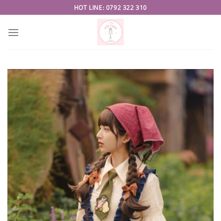
Skip
HOT LINE: 0792 322 310
to
content