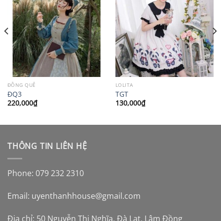
ĐỒNG QUÊ
LOLITA
ĐQ3
TGT
220,000
₫
130,000
₫
THÔNG TIN LIÊN HỆ
Phone: 079 232 2310
Email:
uyenthanhhouse@gmail.com
Địa chỉ: 50 Nguyễn Thị Nghĩa, Đà Lạt, Lâm Đồng