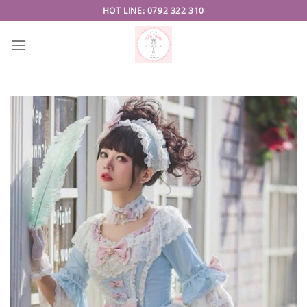
Skip
HOT LINE: 0792 322 310
to
content