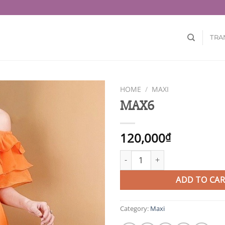
TRA
HOME
/
MAXI
MAX6
120,000
₫
MAX6 quantity
ADD TO CAR
Category:
Maxi