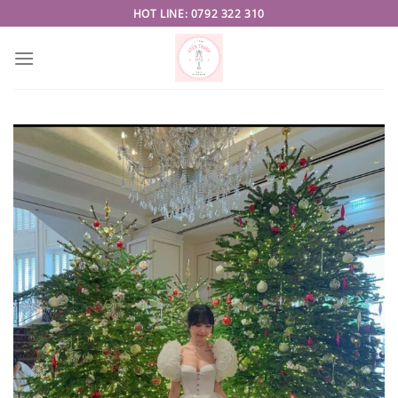
Skip
HOT LINE: 0792 322 310
to
content