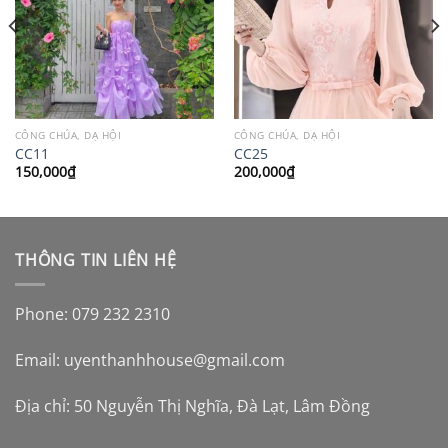
CÔNG CHÚA, DẠ HỘI
CÔNG CHÚA, DẠ HỘI
CC11
CC25
150,000
₫
200,000
₫
THÔNG TIN LIÊN HỆ
Phone: 079 232 2310
Email:
uyenthanhhouse@gmail.com
Địa chỉ: 50 Nguyễn Thị Nghĩa, Đà Lạt, Lâm Đồng