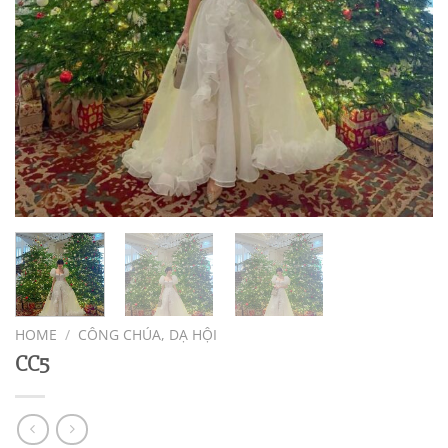
HOME
/
CÔNG CHÚA, DẠ HỘI
CC5