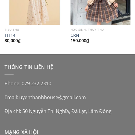
TIỂU THƯ
HỌC SINH, THUỶ THỦ
TIT14
CRN
80,000
₫
150,000
₫
THÔNG TIN LIÊN HỆ
Phone: 079 232 2310
Email:
uyenthanhhouse@gmail.com
Địa chỉ: 50 Nguyễn Thị Nghĩa, Đà Lạt, Lâm Đồng
MẠNG XÃ HỘI