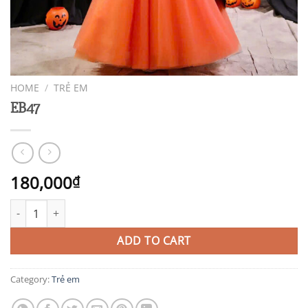
HOME
/
TRẺ EM
EB47
180,000
₫
EB47 quantity
ADD TO CART
Category:
Trẻ em