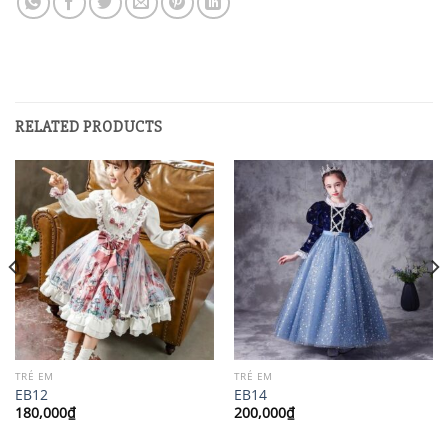
RELATED PRODUCTS
TRẺ EM
TRẺ EM
EB12
EB14
180,000
₫
200,000
₫