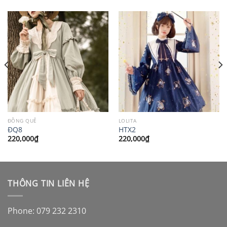
ĐỒNG QUÊ
LOLITA
ĐQ8
HTX2
220,000
₫
220,000
₫
THÔNG TIN LIÊN HỆ
Phone: 079 232 2310